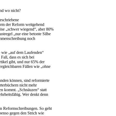
nd wo nicht?
geschriebene
form der Reform weitgehend
eise „schwer wiegend“, aber 80%
stregel „nur eine betonte Silbe
sammenschreibung noch
ke wie „auf dem Laufenden“
Fall, dass es sich bei
tikel gibt, und nur 65% der
ergleichbaren Fällen wie „ohne
eunden können, sind reformierte
terbüchern nicht mehr
en kommt. „Schnäuzen“ statt
ehrheitsfähig. Wer denkt denn
en Reformschreibungen. So geht
benso gegen den Strich wie