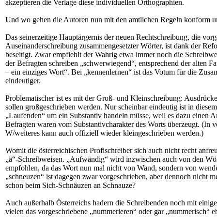
akzeptieren die Verlage diese individuellen Orthographien.
Und wo gehen die Autoren nun mit den amtlichen Regeln konform u
Das seinerzeitige Hauptärgernis der neuen Rechtschreibung, die vor
Auseinanderschreibung zusammengesetzter Wörter, ist dank der Re
beseitigt. Zwar empfiehlt der Wahrig etwa immer noch die Schreibw
der Befragten schreiben „schwerwiegend“, entsprechend der alten Fau
– ein einziges Wort“. Bei „kennenlernen“ ist das Votum für die Zu
eindeutiger.
Problematischer ist es mit der Groß- und Kleinschreibung: Ausdrüc
sollen großgeschrieben werden. Nur scheinbar eindeutig ist in diesem 
„Laufenden“ um ein Substantiv handeln müsse, weil es dazu einen Ar
Befragten waren vom Substantivcharakter des Worts überzeugt. (In v
W/weiteres kann auch offiziell wieder kleingeschrieben werden.)
Womit die österreichischen Profischreiber sich auch nicht recht anfr
„ä“-Schreibweisen. „Aufwändig“ wird inzwischen auch von den Wör
empfohlen, da das Wort nun mal nicht von Wand, sondern von wend
„schneuzen“ ist dagegen zwar vorgeschrieben, aber dennoch nicht m
schon beim Sich-Schnäuzen an Schnauze?
Auch außerhalb Österreichs hadern die Schreibenden noch mit einig
vielen das vorgeschriebene „nummerieren“ oder gar „nummerisch“ e