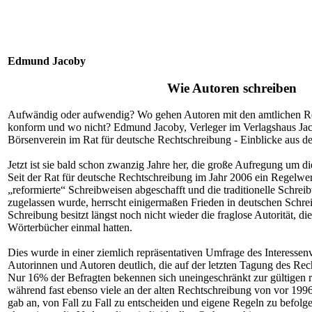
Edmund Jacoby
Wie Autoren schreiben
Aufwändig oder aufwendig? Wo gehen Autoren mit den amtlichen Re
konform und wo nicht? Edmund Jacoby, Verleger im Verlagshaus Jacob
Börsenverein im Rat für deutsche Rechtschreibung - Einblicke aus der
Jetzt ist sie bald schon zwanzig Jahre her, die große Aufregung um 
Seit der Rat für deutsche Rechtschreibung im Jahr 2006 ein Regelwe
„reformierte“ Schreibweisen abgeschafft und die traditionelle Schreib
zugelassen wurde, herrscht einigermaßen Frieden in deutschen Schrei
Schreibung besitzt längst noch nicht wieder die fraglose Autorität, d
Wörterbücher einmal hatten.
Dies wurde in einer ziemlich repräsentativen Umfrage des Interessenv
Autorinnen und Autoren deutlich, die auf der letzten Tagung des Rech
Nur 16% der Befragten bekennen sich uneingeschränkt zur gültigen 
während fast ebenso viele an der alten Rechtschreibung von vor 1996
gab an, von Fall zu Fall zu entscheiden und eigene Regeln zu befolge