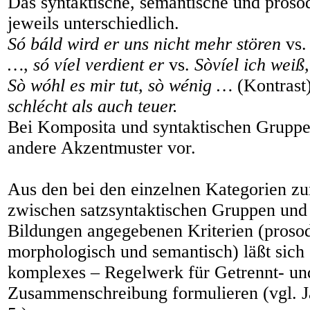
Das syntaktische, semantische und prosod
jeweils unterschiedlich.
Só báld wird er uns nicht mehr stören
vs
…
,
só víel verdient er
vs.
Sòvíel ich weiß
Sò wóhl es mir tut, sò wénig …
(Kontrast
schlécht als auch teuer.
Bei Komposita und syntaktischen Gruppen
andere Akzentmuster vor.
Aus den bei den einzelnen Kategorien z
zwischen satzsyntaktischen Gruppen und
Bildungen angegebenen Kriterien (prosodi
morphologisch und semantisch) läßt sich
komplexes – Regelwerk für Getrennt- un
Zusammenschreibung formulieren (vgl. J