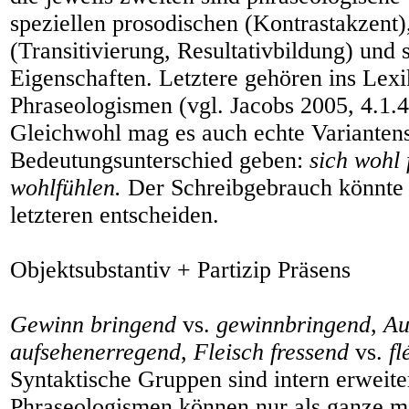
speziellen prosodischen (Kontrastakzent
(Transitivierung, Resultativbildung) und
Eigenschaften. Letztere gehören ins Lexi
Phraseologismen (vgl. Jacobs 2005, 4.1.4
Gleichwohl mag es auch echte Varianten
Bedeutungsunterschied geben:
sich wohl 
wohlfühlen.
Der Schreibgebrauch könnte 
letzteren entscheiden.
Objektsubstantiv + Partizip Präsens
Gewinn bringend
vs.
gewinnbringend
,
Au
aufsehenerregend
,
Fleisch fressend
vs.
fl
Syntaktische Gruppen sind intern erweite
Phraseologismen können nur als ganze mo