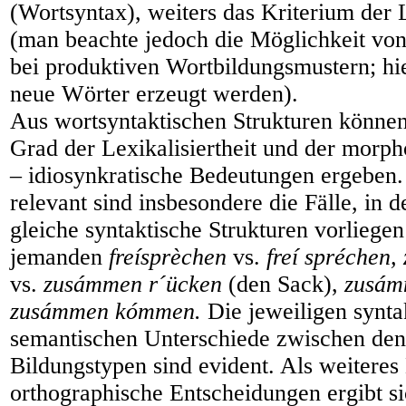
(Wortsyntax), weiters das Kriterium der L
(man beachte jedoch die Möglichkeit vo
bei produktiven Wortbildungsmustern; hi
neue Wörter erzeugt werden).
Aus wortsyntaktischen Strukturen können
Grad der Lexikalisiertheit und der morph
– idiosynkratische Bedeutungen ergeben
relevant sind insbesondere die Fälle, in 
gleiche syntaktische Strukturen vorliege
jemanden
freísprèchen
vs.
freí spréchen
vs.
zusámmen r´ücken
(den Sack),
zusá
zusámmen kómmen.
Die jeweiligen synta
semantischen Unterschiede zwischen den
Bildungstypen sind evident. Als weiteres
orthographische Entscheidungen ergibt si