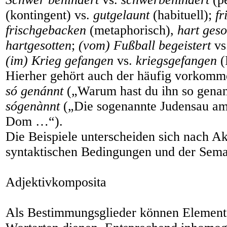
(kontingent) vs.
gutgelaunt
(habituell);
fr
frischgebacken
(metaphorisch),
hart geso
hartgesotten
;
(vom) Fußball begeistert
vs
(im) Krieg gefangen
vs.
kriegsgefangen
(
Hierher gehört auch der häufig vorkomm
só genánnt
(„Warum hast du ihn so genan
sógenànnt
(„Die sogenannte Judensau a
Dom …“).
Die Beispiele unterscheiden sich nach A
syntaktischen Bedingungen und der Sema
Adjektivkomposita
Als Bestimmungsglieder können Elemente 