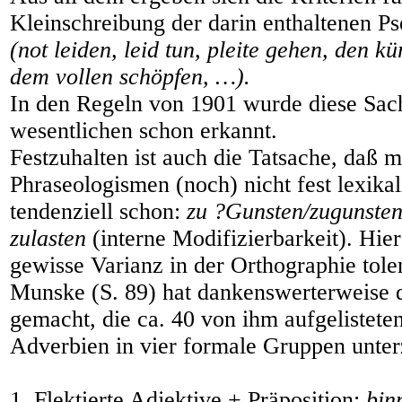
Kleinschreibung der darin enthaltenen P
(not leiden, leid tun, pleite gehen, den k
dem vollen schöpfen, …).
In den Regeln von 1901 wurde diese Sac
wesentlichen schon erkannt.
Festzuhalten ist auch die Tatsache, daß 
Phraseologismen (noch) nicht fest lexikali
tendenziell schon:
zu ?Gunsten/zugunsten
zulasten
(interne Modifizierbarkeit). Hier
gewisse Varianz in der Orthographie tole
Munske (S. 89) hat dankenswerterweise 
gemacht, die ca. 40 von ihm aufgelistete
Adverbien in vier formale Gruppen unter
1. Flektierte Adjektive + Präposition:
bin