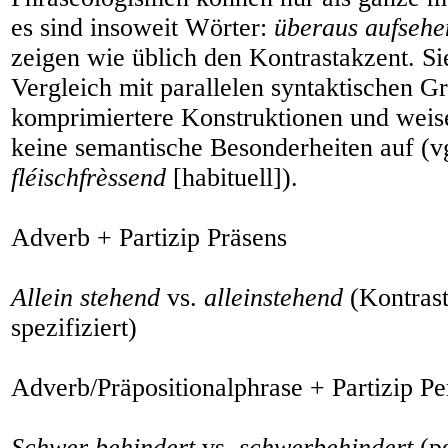
es sind insoweit Wörter:
überaus aufsehe
zeigen wie üblich den Kontrastakzent. S
Vergleich mit parallelen syntaktischen G
komprimiertere Konstruktionen und weis
keine semantische Besonderheiten auf (v
fléischfrèssend
[habituell]).
Adverb + Partizip Präsens
Allein stehend
vs.
alleinstehend
(Kontrast
spezifiziert)
Adverb/Präpositionalphrase + Partizip Pe
Schwer behindert
vs.
schwerbehindert
(pe