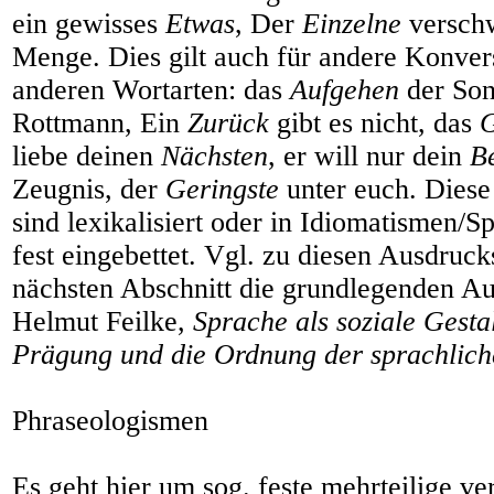
ein gewisses
Etwas
, Der
Einzelne
verschw
Menge. Dies gilt auch für andere Konver
anderen Wortarten: das
Aufgehen
der Son
Rottmann, Ein
Zurück
gibt es nicht, das
liebe deinen
Nächsten
, er will nur dein
B
Zeugnis, der
Geringste
unter euch. Diese
sind lexikalisiert oder in Idiomatismen/S
fest eingebettet. Vgl. zu diesen Ausdruc
nächsten Abschnitt die grundlegenden A
Helmut Feilke,
Sprache als soziale Gesta
Prägung und die Ordnung der sprachlich
Phraseologismen
Es geht hier um sog. feste mehrteilige ve