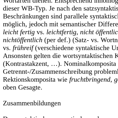
Wortarten dienen. Entsprechend inhomog
dieser WB-Typ. Je nach den satzsyntakti
Beschränkungen sind parallele syntaktis
möglich, jedoch mit semantischer Differ
leicht fertig
vs.
leichtfertig
,
nicht öffentli
nichtöffentlich
(per def.) (Satz- vs. Wort
vs.
frühreif
(verschiedene syntaktische 
Ansonsten gelten die wortsyntaktischen K
(Kontrastakzent, …). Nominalkomposita s
Getrennt-/Zusammenschreibung probleml
Rektionskomposita wie
fruchtbringend
,
g
oben Gesagte.
Zusammenbildungen