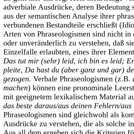
adverbiale Ausdrücke, deren Bedeutung s
aus der semantischen Analyse ihrer phras
verbundenen Bestandteile erschließt (Idio
Arten von Phraseologismen sind nicht in 
oder unveränderlich zu verstehen, daß si
Einzelfalle erlaubten, eines ihrer Elemen
Das tut mir (sehr) leid, ich bin es leid; E
pleite, Da hast du (aber ganz und gar) d
gezogen.
Verbale Phraseologismen (z.B.
machen
) können eine pronominale Leerste
mit geeignetem lexikalischem Material au
das beste daraus/aus deinen Fehlern/aus
Phraseologismen sind gleichwohl als komp
Ausdrücke zu verstehen, die als solche i
Aus all dem ergeben sich die Kriterien fü