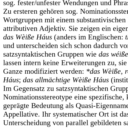
sog. fester/unfester Wendungen und Phra
Zu ersteren gehören sog. Nominationsster
Wortgruppen mit einem substantivischen
attributiven Adjektiv. Sie zeigen ein eig
das Wèiße Háus
(anders im Englischen:
und unterscheiden sich schon dadurch vo
satzsyntaktischen Gruppen wie
das wéiß
lassen intern keine Erweiterungen zu, sie
Ganze modifiziert werden:
*das Wèiße, 
Háus
;
das allmächtige Wèiße Háus
(insti
Im Gegensatz zu satzsyntaktischen Grup
Nominationsstereotype eine spezifische, 
geprägte Bedeutung als Quasi-Eigenname
Appellative. Ihr systematischer Ort ist d
Unterscheidung von parallel gebildeten s