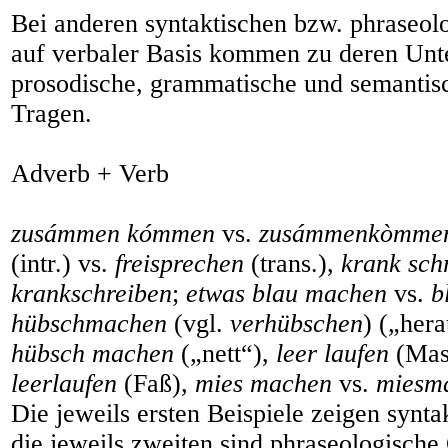
Bei anderen syntaktischen bzw. phraseo
auf verbaler Basis kommen zu deren Unt
prosodische, grammatische und semantis
Tragen.
Adverb + Verb
zusámmen kómmen
vs.
zusámmenkòmme
(intr.) vs.
freisprechen
(trans.),
krank sch
krankschreiben
;
etwas blau machen
vs.
b
hübschmachen
(vgl.
verhübschen
) („her
hübsch machen
(„nett“),
leer laufen
(Masc
leerlaufen
(Faß),
mies machen
vs.
miesm
Die jeweils ersten Beispiele zeigen synt
die jeweils zweiten sind phraseologische