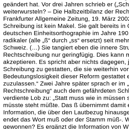
geändert hat. Vor drei Jahren schrieb er („Sch
weiterwursteln? – Die Halbzeitbilanz der Rec
Frankfurter Allgemeine Zeitung, 19. März 2002
Schreibung ist kein Makel. Sie galt bereits in 
deutschen Einheitsorthographie im Jahre 1901
radikaler (alle „ß“ durch „ss“ ersetzt) seit meh
Schweiz. (…) Sie tangiert eben die innere Str
Rechtschreibung nur geringfügig. Dies kann m
akzeptieren. Es spricht aber nichts dagegen, 
Schreibung zu gestatten, die sie weiterhin vor
Bedeutungslosigkeit dieser Reform gestattet 
zuzulassen.“ Zwei Jahre später sprach er im 
Rechtschreibung“ auch dem gefährdeten Schl
verdiente Lob zu: „Statt muss wie in müssen s
müsste steht müßte. Das ß übernimmt damit e
Information, die über den Lautbezug hinausge
endet das Wort muß oder der Stamm müß-. W
gewonnen? Es ergänzt die Information von 