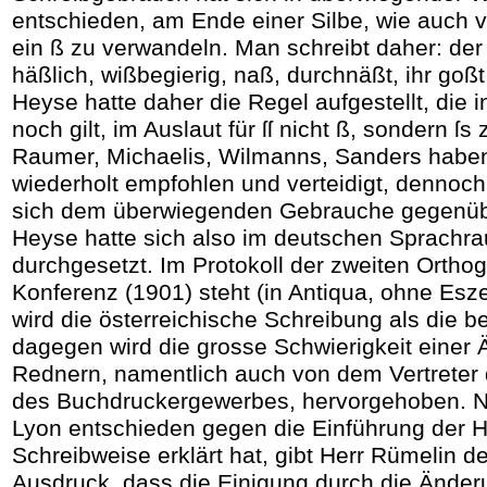
entschieden, am Ende einer Silbe, wie auch vo
ein ß zu verwandeln. Man schreibt daher: der
häßlich, wißbegierig, naß, durchnäßt, ihr goß
Heyse hatte daher die Regel aufgestellt, die in
noch gilt, im Auslaut für ſſ nicht ß, sondern ſs 
Raumer, Michaelis, Wilmanns, Sanders habe
wiederholt empfohlen und verteidigt, dennoch
sich dem überwiegenden Gebrauche gegenüber
Heyse hatte sich also im deutschen Sprachra
durchgesetzt. Im Protokoll der zweiten Ortho
Konferenz (1901) steht (in Antiqua, ohne Esze
wird die österreichische Schreibung als die 
dagegen wird die grosse Schwierigkeit einer 
Rednern, namentlich auch von dem Vertreter
des Buchdruckergewerbes, hervorgehoben. 
Lyon entschieden gegen die Einführung der
Schreibweise erklärt hat, gibt Herr Rümelin d
Ausdruck, dass die Einigung durch die Änder