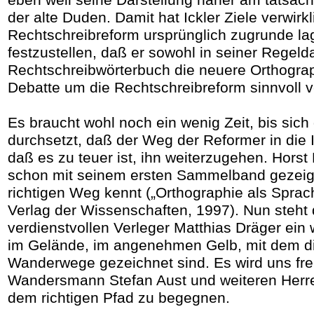
eben weil seine Darstellung näher am tatsächl
der alte Duden. Damit hat Ickler Ziele verwirkl
Rechtschreibreform ursprünglich zugrunde la
festzustellen, daß er sowohl in seiner Regeld
Rechtschreibwörterbuch die neuere Orthogra
Debatte um die Rechtschreibreform sinnvoll ve
Es braucht wohl noch ein wenig Zeit, bis sich
durchsetzt, daß der Weg der Reformer in die I
daß es zu teuer ist, ihn weiterzugehen. Hors
schon mit seinem ersten Sammelband gezeigt
richtigen Weg kennt („Orthographie als Sprac
Verlag der Wissenschaften, 1997). Nun steh
verdienstvollen Verleger Matthias Dräger ein
im Gelände, im angenehmen Gelb, mit dem d
Wanderwege gezeichnet sind. Es wird uns f
Wandersmann Stefan Aust und weiteren Her
dem richtigen Pfad zu begegnen.