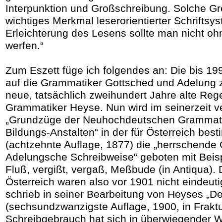
Interpunktion und Großschreibung. Solche Gr
wichtiges Merkmal leserorientierter Schriftsy
Erleichterung des Lesens sollte man nicht oh
werfen.“
Zum Eszett füge ich folgendes an: Die bis 19
auf die Grammatiker Gottsched und Adelung z
neue, tatsächlich zweihundert Jahre alte Re
Grammatiker Heyse. Nun wird im seinerzeit v
„Grundzüge der Neuhochdeutschen Grammati
Bildungs-Anstalten“ in der für Österreich be
(achtzehnte Auflage, 1877) die „herrschende
Adelungsche Schreibweise“ geboten mit Beispi
Fluß, vergißt, vergaß, Meßbude (in Antiqua). 
Österreich waren also vor 1901 nicht eindeut
schrieb in seiner Bearbeitung von Heyses „D
(sechsundzwanzigste Auflage, 1900, in Fraktu
Schreibgebrauch hat sich in überwiegender W