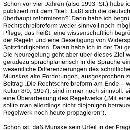
Schon vor vier Jahren (also 1993, St.) habe i
publiziert mit dem Titel: ‚Läßt sich die deuts
überhaupt reformieren?’ Darin habe ich begrü
Rechtschreibreform weder sinnvoll noch mögli
Pflege, das heißt, eine wissenschaftlich beg
der Regeln und eine Beseitigung von Widers
Spitzfindigkeiten. Daran habe ich in der Tat g
Die Neuregelung geht aber über dieses Ziel we
geradezu sprachplanerisch in die Sprache ein
wesentliche Differenzierungen des schriftlich
Munskes alte Forderungen, ausgesprochen z
Beitrag „Die Rechtschreibreform am Ende – 
Kultur 8/9, 1997), sind immer noch sinnvoll: 
eine Überarbeitung des Regelwerks („Mit ein
sollte man allerdings nicht diejenigen betrau
Regelwerk noch heute propagieren“).
Schön ist, daß Munske sein Urteil in der Frag