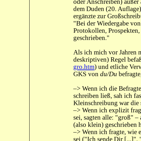
oder Anschreiben) außer 
dem Duden (20. Auflage) 
ergänzte zur Großschrei
"Bei der Wiedergabe von 
Protokollen, Prospekten,
geschrieben."
Als ich mich vor Jahren m
deskriptiven) Regel befaß
gro.htm
) und etliche Ve
GKS von
du/Du
befragte,
–> Wenn ich die Befragte
schreiben ließ, sah ich f
Kleinschreibung war die
–> Wenn ich explizit fra
sei, sagten alle: "groß" 
(also klein) geschrieben h
–> Wenn ich fragte, wie e
sei ("Ich sende Dir [...]",