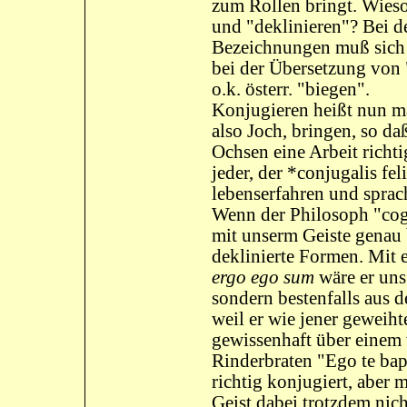
zum Rollen bringt. Wies
und "deklinieren"? Bei d
Bezeichnungen muß sich 
bei der Übersetzung von 
o.k. österr. "biegen".
Konjugieren heißt nun ma
also Joch, bringen, so da
Ochsen eine Arbeit richt
jeder, der *conjugalis fel
lebenserfahren und sprach
Wenn der Philosoph "cogi
mit unserm Geiste genau 
deklinierte Formen. Mit
ergo ego sum
wäre er uns
sondern bestenfalls aus 
weil er wie jener geweiht
gewissenhaft über einem
Rinderbraten "Ego te bap
richtig konjugiert, aber 
Geist dabei trotzdem nic