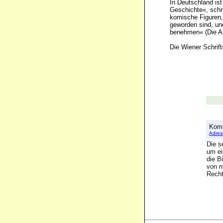
In Deutschland ist
Geschichte«, schr
komische Figuren,
geworden sind, und
benehmen« (Die An
Die Wiener Schrif
Kom
Adres
Die s
um ei
die B
von m
Recht