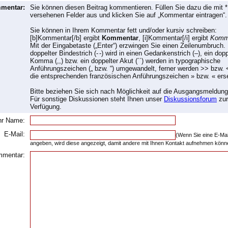
mmentar:
Sie können diesen Beitrag kommentieren. Füllen Sie dazu die mit *
versehenen Felder aus und klicken Sie auf „Kommentar eintragen“.
Sie können in Ihrem Kommentar fett und/oder kursiv schreiben:
[b]Kommentar[/b] ergibt
Kommentar
, [i]Kommentar[/i] ergibt
Komm
Mit der Eingabetaste („Enter“) erzwingen Sie einen Zeilenumbruch.
doppelter Bindestrich (- -) wird in einen Gedankenstrich (–), ein dop
Komma (,,) bzw. ein doppelter Akut (´´) werden in typographische
Anführungszeichen („ bzw. “) umgewandelt, ferner werden >> bzw. 
die entsprechenden französischen Anführungszeichen » bzw. « erse
Bitte beziehen Sie sich nach Möglichkeit auf die Ausgangsmeldung
Für sonstige Diskussionen steht Ihnen unser
Diskussionsforum
zur
Verfügung.
Ihr Name:
E-Mail:
(Wenn Sie eine E-Ma
angeben, wird diese angezeigt, damit andere mit Ihnen Kontakt aufnehmen könn
mmentar: