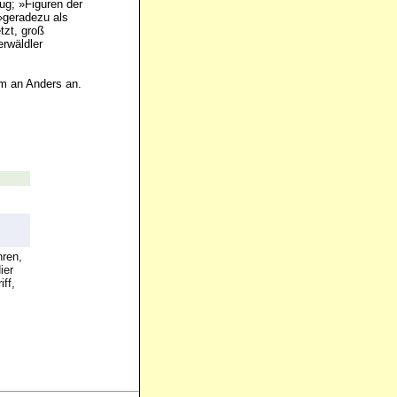
fug; »Figuren der
»geradezu als
tzt, groß
erwäldler
rm an Anders an.
hren,
ier
ff,