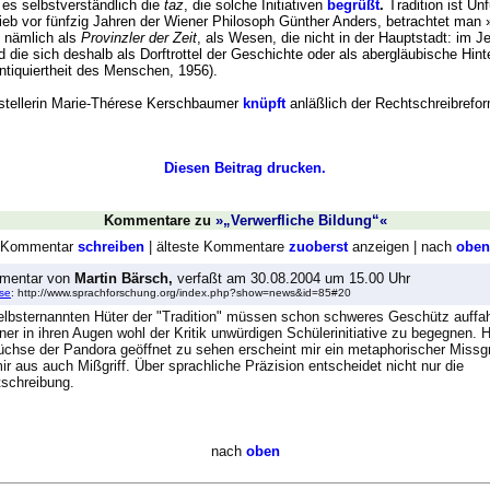
 es selbstverständlich die
taz
, die solche Initiativen
begrüßt
.
Tradition ist Un
ieb vor fünfzig Jahren der Wiener Philosoph Günther Anders, betrachtet man 
 nämlich als
Provinzler der Zeit
, als Wesen, die nicht in der Hauptstadt: im Je
 die sich deshalb als Dorftrottel der Geschichte oder als abergläubische Hint
tiquiertheit des Menschen, 1956).
tstellerin Marie-Thérese Kerschbaumer
knüpft
anläßlich der Rechtschreibrefo
Diesen Beitrag drucken.
Kommentare
zu
»„Verwerfliche Bildung“«
Kommentar
schreiben
| älteste Kommentare
zuoberst
anzeigen | nach
oben
mentar
von
Martin Bärsch,
verfaßt am 30.08.2004 um 15.00 Uhr
se
: http://www.sprachforschung.org/index.php?show=news&id=85#20
elbsternannten Hüter der "Tradition" müssen schon schweres Geschütz auffa
ner in ihren Augen wohl der Kritik unwürdigen Schülerinitiative zu begegnen. H
üchse der Pandora geöffnet zu sehen erscheint mir ein metaphorischer Missgri
ir aus auch Mißgriff. Über sprachliche Präzision entscheidet nicht nur die
schreibung.
nach
oben