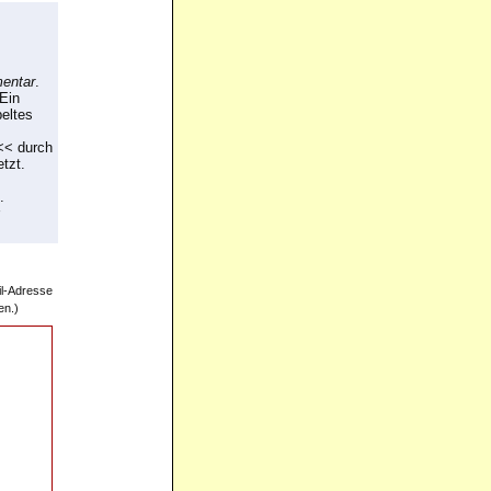
entar
.
 Ein
peltes
<< durch
tzt.
.
il-Adresse
en.)