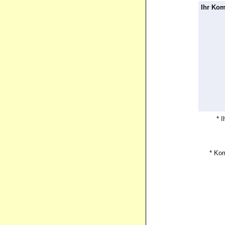
Ihr Ko
* 
* Ko